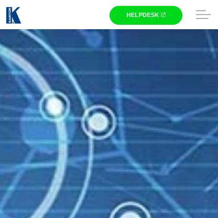
Skip to main content
Winkel
Gaming
Laptops
Computers
Printers
Televisies
Beeldschermen