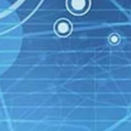
Tablets
Kantoorartikelen
Software
Zakelijk
Nieuws
Kantor
HELPDESK