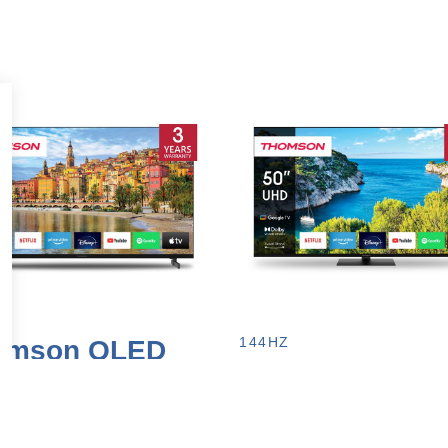
144HZ
omson QLED
Thomson QLE
HD
4k Ultra HD
e TV
Google TV
ouwde Chromecast