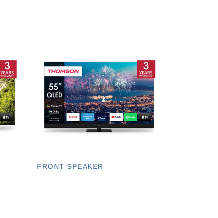
FRONT SPEAKER
D
Thomson QLED
4k Ultra HD
Google TV