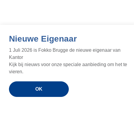
Nieuwe Eigenaar
1 Juli 2026 is Fokko Brugge de nieuwe eigenaar van
Kantor
Kijk bij nieuws voor onze speciale aanbieding om het te
vieren.
OK
12V
Th
Thomson QLED
Full 
Full HD
Googl
Google TV
Ingeb