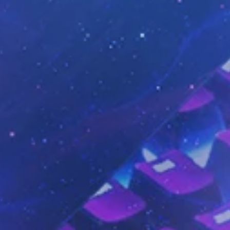
Tablets
Kantoorartikelen
Software
Zakelijk
Nieuws
Kantor
HELPDESK