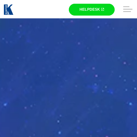
Skip to main content
Winkel
Gaming
Laptops
Computers
Printers
Televisies
Beeldschermen