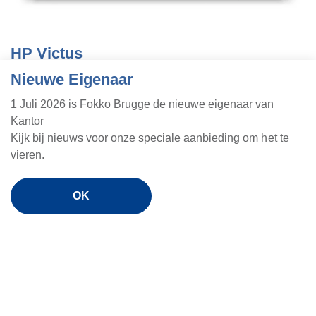
HP Victus
Nieuwe Eigenaar
15.6" 1920x1080 144Hz
i7-13e gen
1 Juli 2026 is Fokko Brugge de nieuwe eigenaar van
1TB SSD
Kantor
16GB werkgeheugen
Kijk bij nieuws voor onze speciale aanbieding om het te
Nvidia RTX5050 videokaart
vieren.
€1395,-
OK