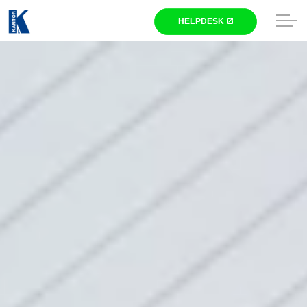
Skip to main content
Winkel
Gaming
Laptops
Computers
Printers
Televisies
Beeldschermen