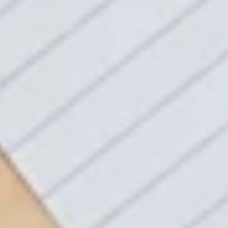
Tablets
Kantoorartikelen
Software
Zakelijk
Nieuws
Kantor
HELPDESK