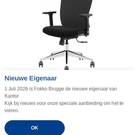
Nieuwe Eigenaar
1 Juli 2026 is Fokko Brugge de nieuwe eigenaar van
Kantor
080
Kijk bij nieuws voor onze speciale aanbieding om het te
vieren.
Volledig gestoffeerde rug (flexstof) en zitting kleur zwart
Gewichtsinstelling
Verstelbare armsteunen in breedte hoogte
OK
3D armpads