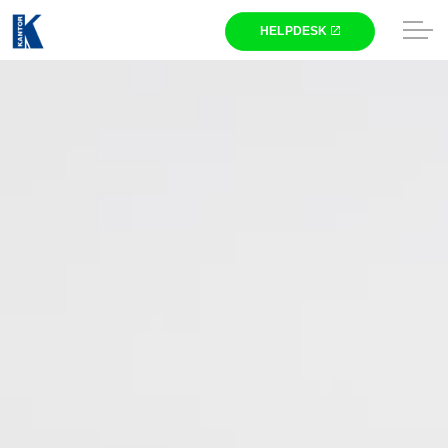
Skip to main content
Winkel
Gaming
Laptops
Computers
Printers
Televisies
Beeldschermen