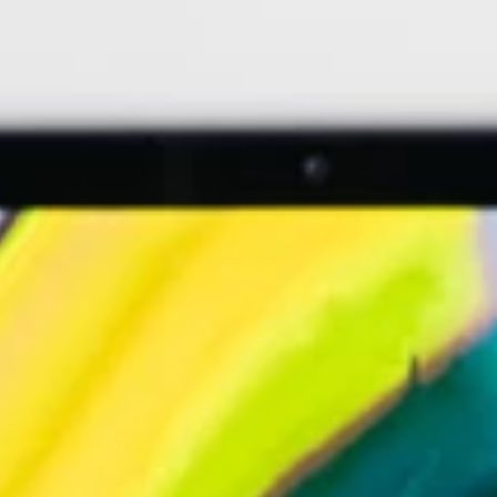
Tablets
Kantoorartikelen
Software
Zakelijk
Nieuws
Kantor
HELPDESK