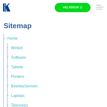
Skip to main content
Winkel
Sitemap
Zakelijk
Home
Nieuws
Winkel
Software
Kantor
Tablets
Printers
HELPDESK
Beeldschermen
Laptops
Televisies