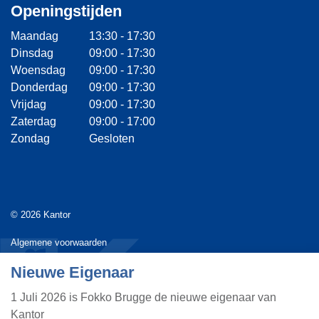
Openingstijden
Maandag
13:30 - 17:30
Dinsdag
09:00 - 17:30
Woensdag
09:00 - 17:30
Donderdag
09:00 - 17:30
Vrijdag
09:00 - 17:30
Zaterdag
09:00 - 17:00
Zondag
Gesloten
© 2026 Kantor
Algemene voorwaarden
Nieuwe Eigenaar
Privacyverklaring
1 Juli 2026 is Fokko Brugge de nieuwe eigenaar van
Webdesign door
Landstra de Groot Online Media
Kantor